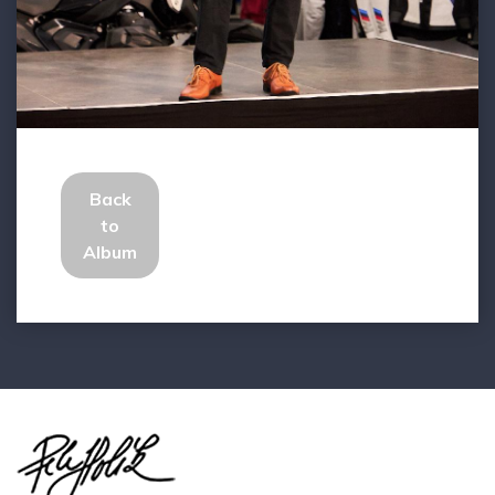
Back
to
Album