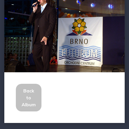
Back
to
Album