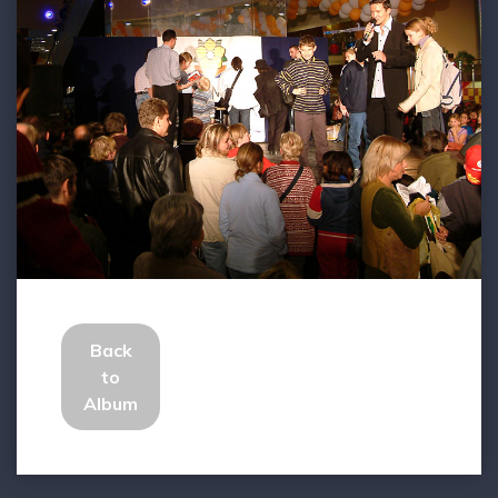
Back
to
Album